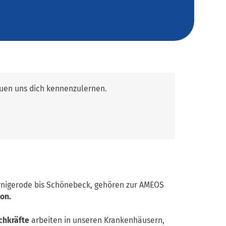
euen uns dich kennen­zulernen.
rnigerode bis Schönebeck, gehören zur AMEOS
ion.
chkräfte
arbeiten in unseren Krankenhäusern,